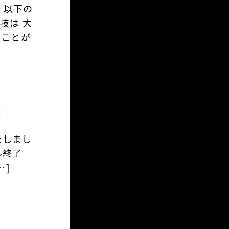
、以下の
競技は 大
うことが
開
たしまし
ール終了
…]