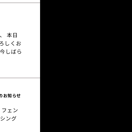
、 本日
よろしくお
 今しばら
のお知らせ
 フェン
ンシング