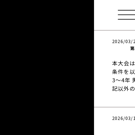
2026/03/
第
本大会
条件を以
3〜4年
記以外の
2026/03/