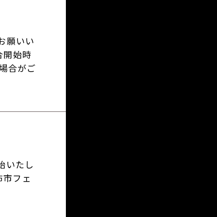
お願いい
合開始時
場合がご
始いたし
布市フェ