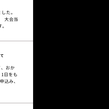
ました。
。 大会当
す。
いて
て、おか
1日をも
お申込み、