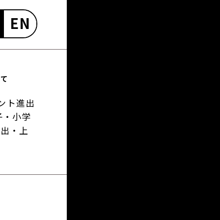
EN
いて
ント進出
子・小学
進出・上