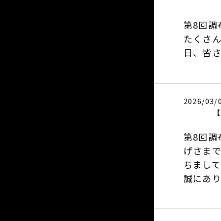
第8回調
たくさん
日、皆
2026/03/
【
第8回調
げさまで
ちまして
誠にあり