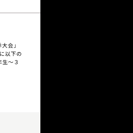
季大会」
に以下の
年生～３