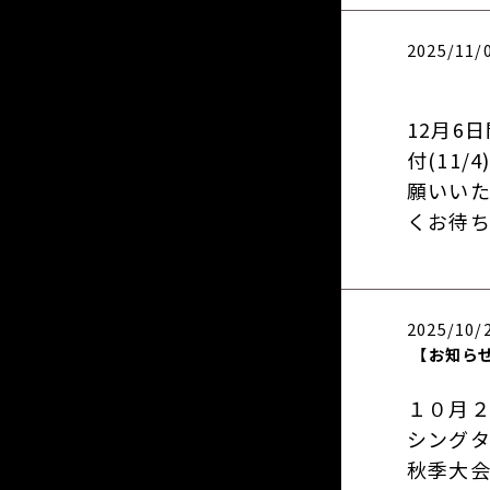
2025/11/
12月6
付(11
願いいた
くお待ち
2025/10/
【お知ら
１０月２
シングタ
秋季大