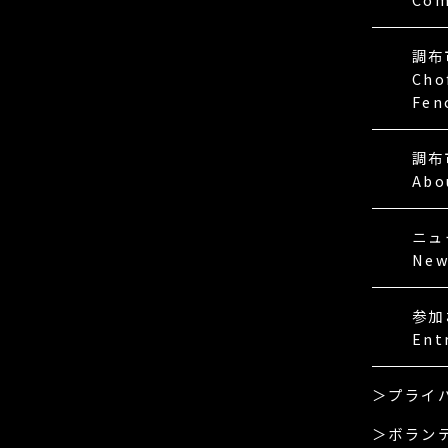
調布
Cho
Fen
調布
Abo
ニュ
New
参加
Ent
＞プライ
＞ボラン