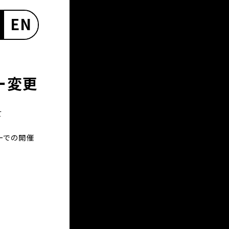
EN
ー変更
て
ーでの開催