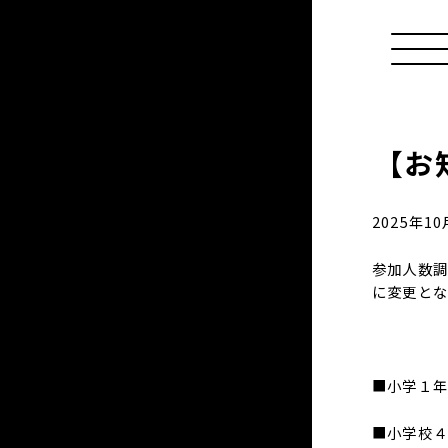
【お
2025年
参加人数調
に変更とな
■小学１
■小学校４