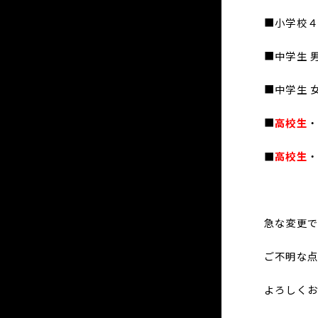
■小学校４
■中学生 
■中学生 
■
高校生
・
■
高校生
・
急な変更で
ご不明な
よろしくお