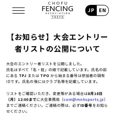
JP
EN
【お知らせ】大会エントリー
者リストの公開について
大会のエントリー者リストを公開しました。
氏名はすべて「名・姓」の順で記載しています。氏名の前
にある
TPJ
または
TPO
から始まる番号は参加者の固有
IDです。氏名の後にはクラブ名等を記載しています。
リストをご確認いただき、変更等がある場合は
8月18日
（月）12:00まで
に大会事務局（
com@mnhsports.jp
）
までご連絡ください。ご連絡の際は、必ず
ID番号
をお知ら
せください。